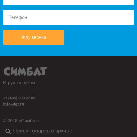
Жду звонка
Игрушки оптом
+7 (495) 933 27 02
info@igr.ru
© 2018 «Симбат»