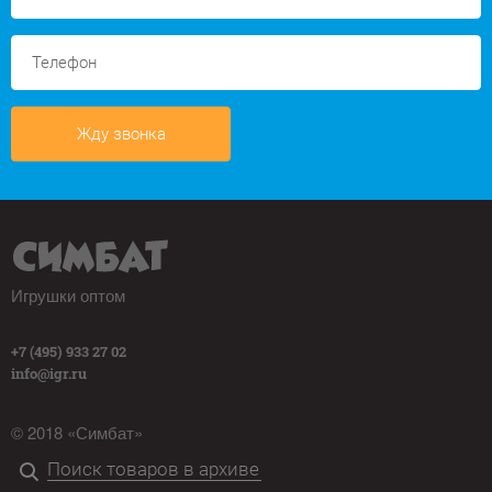
Жду звонка
Игрушки оптом
+7 (495) 933 27 02
info@igr.ru
© 2018 «Симбат»