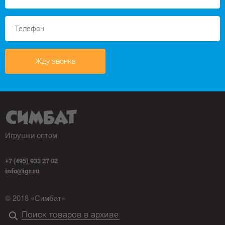
Жду звонка
Игрушки оптом
+7 (495) 933 27 02
info@igr.ru
© 2018 «Симбат»