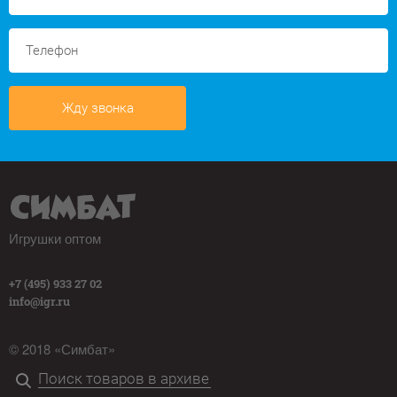
Жду звонка
Игрушки оптом
+7 (495) 933 27 02
info@igr.ru
© 2018 «Симбат»