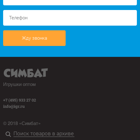
Жду звонка
Игрушки оптом
+7 (495) 933 27 02
info@igr.ru
© 2018 «Симбат»