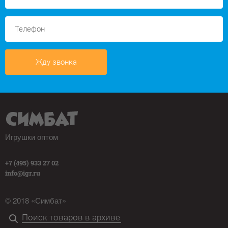
Жду звонка
Игрушки оптом
+7 (495) 933 27 02
info@igr.ru
© 2018 «Симбат»