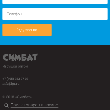
Жду звонка
Игрушки оптом
+7 (495) 933 27 02
info@igr.ru
© 2018 «Симбат»