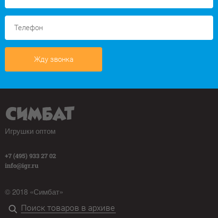
Жду звонка
Игрушки оптом
+7 (495) 933 27 02
info@igr.ru
© 2018 «Симбат»