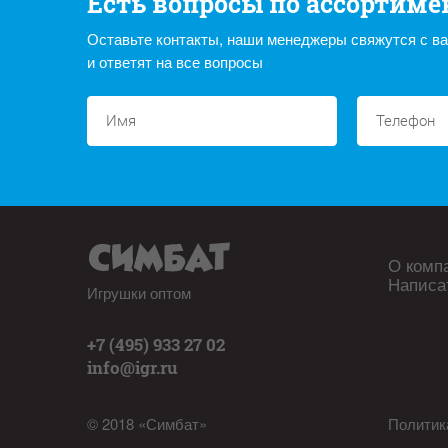
Есть вопросы по ассортиме
Оставьте контакты, наши менеджеры свяжутся с в
и ответят на все вопросы
О комп
Написа
Игрушки оптом
+7 (495) 933 27 02
info@igr.ru
© 2018 «Симбат»
Политик