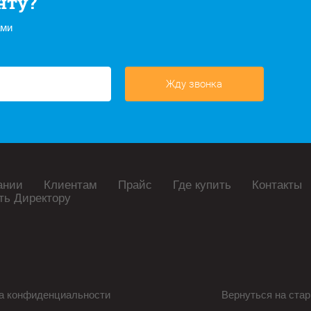
нту?
ами
Жду звонка
ании
Клиентам
Прайс
Где купить
Контакты
ть Директору
а конфиденциальности
Вернуться на стар