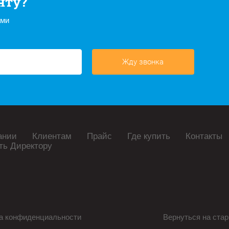
нту?
ами
Жду звонка
ании
Клиентам
Прайс
Где купить
Контакты
ть Директору
а конфиденциальности
Вернуться на стар