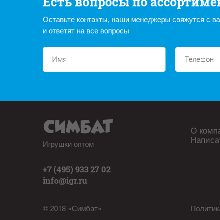
Есть вопросы по ассортиме
Оставьте контакты, наши менеджеры свяжутся с в
и ответят на все вопросы
О комп
Написа
Игрушки оптом
+7 (495) 933 27 02
info@igr.ru
© 2018 «Симбат»
Политик