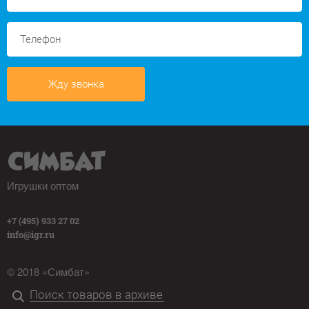
Жду звонка
Игрушки оптом
+7 (495) 933 27 02
info@igr.ru
© 2018 «Симбат»