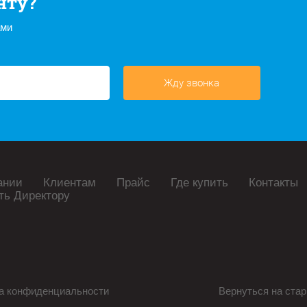
нту?
ами
Жду звонка
ании
Клиентам
Прайс
Где купить
Контакты
ть Директору
а конфиденциальности
Вернуться на стар