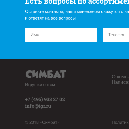
Есть вопросы по ассортиме
Оставьте контакты, наши менеджеры свяжутся с в
и ответят на все вопросы
О комп
Написа
Игрушки оптом
+7 (495) 933 27 02
info@igr.ru
© 2018 «Симбат»
Политик