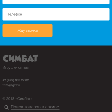
Жду звонка
Игрушки оптом
+7 (495) 933 27 02
info@igr.ru
© 2018 «Симбат»