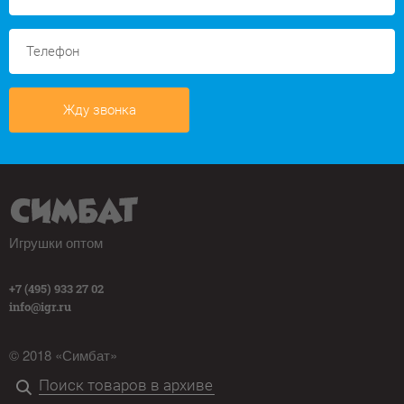
Жду звонка
Игрушки оптом
+7 (495) 933 27 02
info@igr.ru
© 2018 «Симбат»