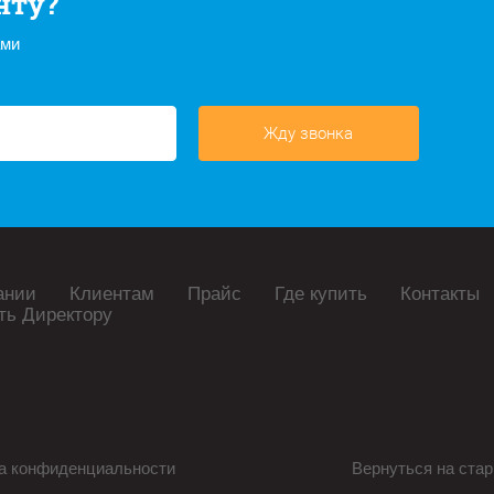
нту?
ами
Жду звонка
ании
Клиентам
Прайс
Где купить
Контакты
ть Директору
а конфиденциальности
Вернуться на стар