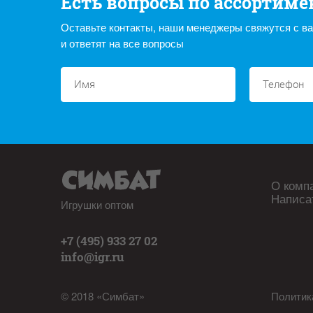
Есть вопросы по ассортиме
Оставьте контакты, наши менеджеры свяжутся с в
и ответят на все вопросы
О комп
Написа
Игрушки оптом
+7 (495) 933 27 02
info@igr.ru
© 2018 «Симбат»
Политик