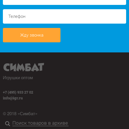
Жду звонка
Игрушки оптом
+7 (495) 933 27 02
info@igr.ru
© 2018 «Симбат»