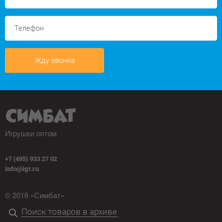
Жду звонка
Игрушки оптом
+7 (495) 933 27 02
info@igr.ru
© 2018 «Симбат»