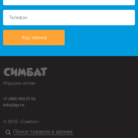
Жду звонка
Игрушки оптом
+7 (495) 933 27 02
info@igr.ru
© 2018 «Симбат»