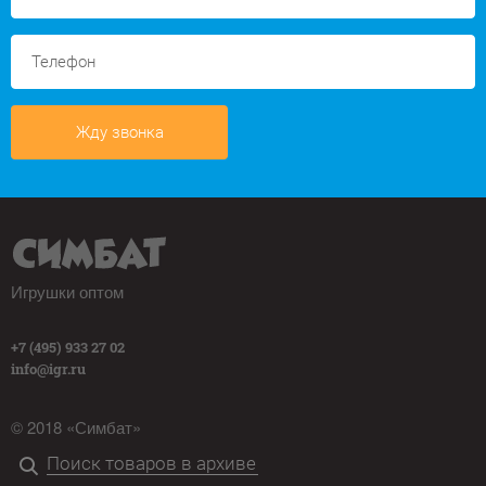
Жду звонка
Игрушки оптом
+7 (495) 933 27 02
info@igr.ru
© 2018 «Симбат»