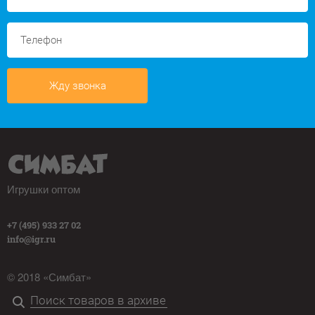
Жду звонка
Игрушки оптом
+7 (495) 933 27 02
info@igr.ru
© 2018 «Симбат»