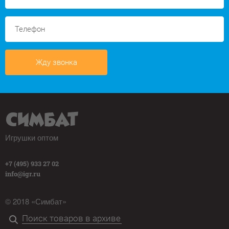
Жду звонка
Игрушки оптом
+7 (495) 933 27 02
info@igr.ru
© 2018 «Симбат»