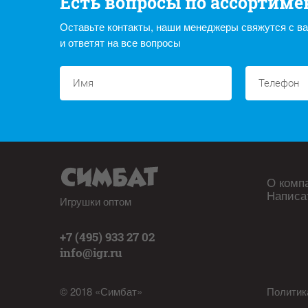
Есть вопросы по ассортиме
Оставьте контакты, наши менеджеры свяжутся с в
и ответят на все вопросы
О комп
Написа
Игрушки оптом
+7 (495) 933 27 02
info@igr.ru
© 2018 «Симбат»
Политик