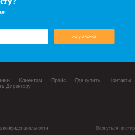
нту?
ами
Жду звонка
ании
Клиентам
Прайс
Где купить
Контакты
ть Директору
а конфиденциальности
Вернуться на стар