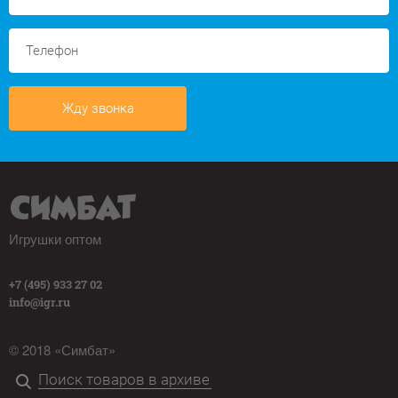
Жду звонка
Игрушки оптом
+7 (495) 933 27 02
info@igr.ru
© 2018 «Симбат»