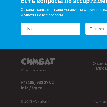
Есть вопросы по ассортиме
Оставьте контакты, наши менеджеры свяжутся с в
и ответят на все вопросы
О комп
Написа
Игрушки оптом
+7 (495) 933 27 02
info@igr.ru
© 2018 «Симбат»
Политик