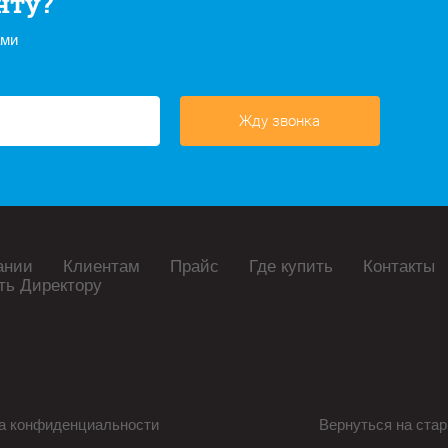
нту?
ами
Жду звонка
ании
Клиентам
Прайс
Где купить
Контакты
ть Директору
а конфиденциальности
Вернуться на стар