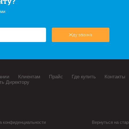
нту?
ами
Жду звонка
ании
Клиентам
Прайс
Где купить
Контакты
ть Директору
а конфиденциальности
Вернуться на стар