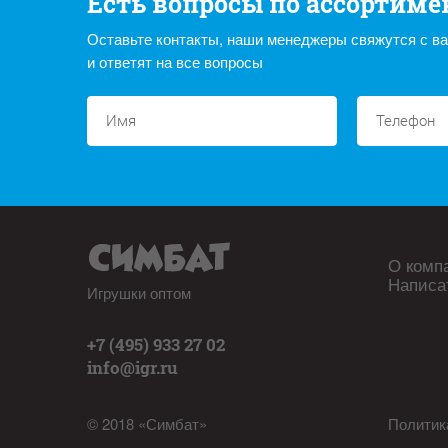
Есть вопросы по ассортиме
Оставьте контакты, наши менеджеры свяжутся с в
и ответят на все вопросы
О комп
Написа
Игрушки оптом
+7 (495) 933 27 02
info@igr.ru
© 2018 «Симбат»
Политик