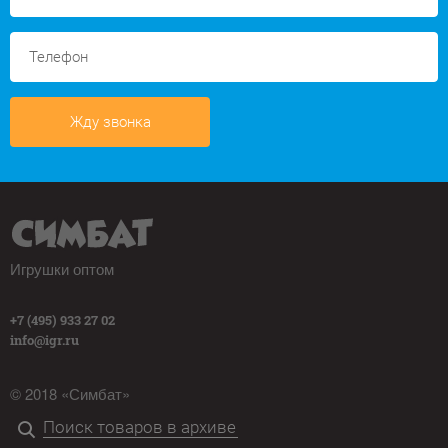
Жду звонка
Игрушки оптом
+7 (495) 933 27 02
info@igr.ru
© 2018 «Симбат»