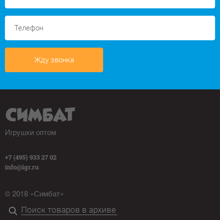
Жду звонка
Игрушки оптом
+7 (495) 933 27 02
info@igr.ru
© 2018 «Симбат»