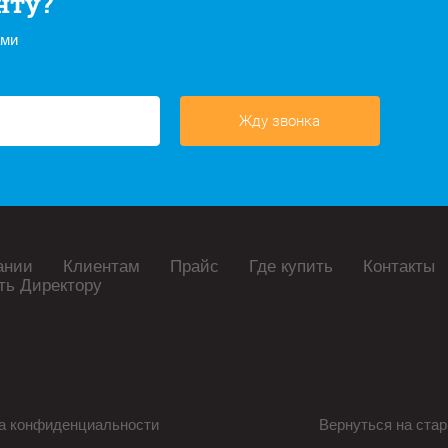
нту?
ами
Жду звонка
ании
Клиентам
Прайс
Где купить
Контакты
ть Директору
а конфиденциальности
Вернуться на стар