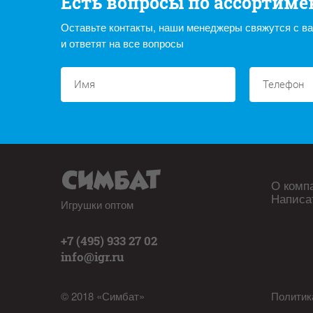
Есть вопросы по ассортиме
Оставьте контакты, наши менеджеры свяжутся с в
и ответят на все вопросы
О комп
Написа
Игрушки оптом
+7 (495) 933 27 02
info@igr.ru
© 2018 «Симбат»
Политик