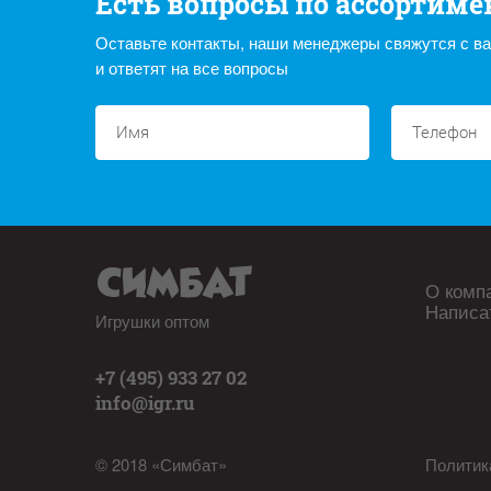
Есть вопросы по ассортиме
Оставьте контакты, наши менеджеры свяжутся с в
и ответят на все вопросы
О комп
Написа
Игрушки оптом
+7 (495) 933 27 02
info@igr.ru
© 2018 «Симбат»
Политик