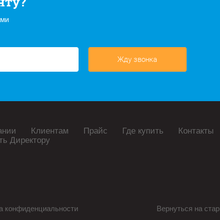
нту?
ами
Жду звонка
ании
Клиентам
Прайс
Где купить
Контакты
ть Директору
а конфиденциальности
Вернуться на стар