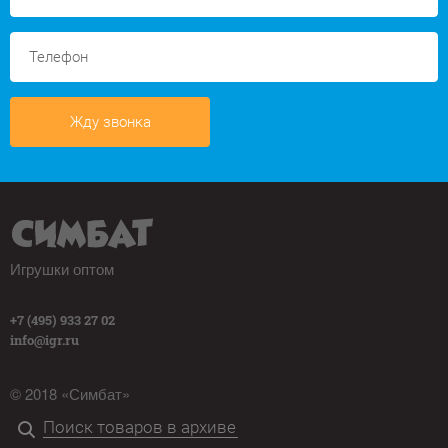
Жду звонка
Игрушки оптом
+7 (495) 933 27 02
info@igr.ru
© 2018 «Симбат»