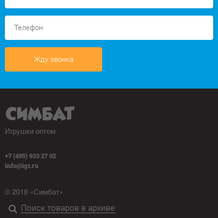
Жду звонка
Игрушки оптом
+7 (495) 933 27 02
info@igr.ru
© 2018 «Симбат»