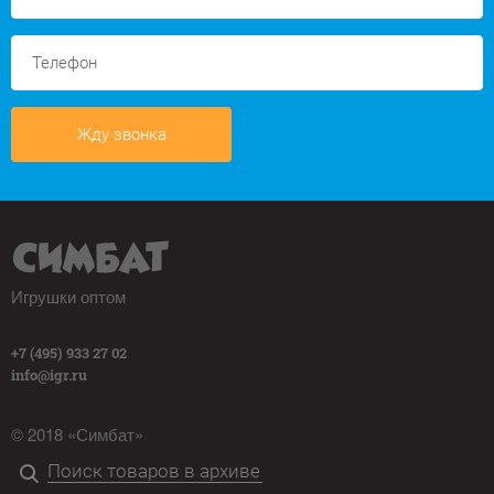
Жду звонка
Игрушки оптом
+7 (495) 933 27 02
info@igr.ru
© 2018 «Симбат»