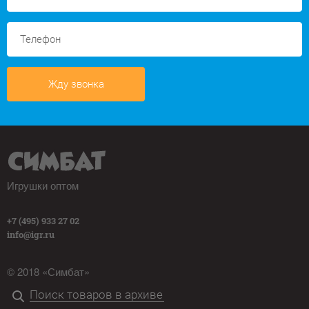
Жду звонка
Игрушки оптом
+7 (495) 933 27 02
info@igr.ru
© 2018 «Симбат»