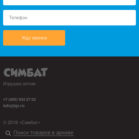
Жду звонка
Игрушки оптом
+7 (495) 933 27 02
info@igr.ru
© 2018 «Симбат»