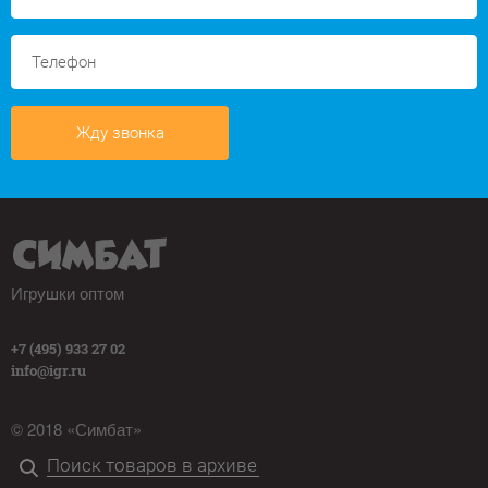
Жду звонка
Игрушки оптом
+7 (495) 933 27 02
info@igr.ru
© 2018 «Симбат»