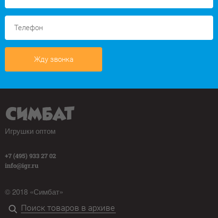
Жду звонка
Игрушки оптом
+7 (495) 933 27 02
info@igr.ru
© 2018 «Симбат»