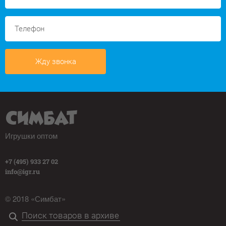
Жду звонка
Игрушки оптом
+7 (495) 933 27 02
info@igr.ru
© 2018 «Симбат»