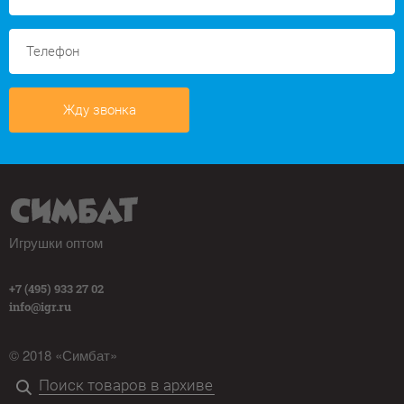
Жду звонка
Игрушки оптом
+7 (495) 933 27 02
info@igr.ru
© 2018 «Симбат»