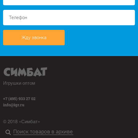
Жду звонка
Игрушки оптом
+7 (495) 933 27 02
info@igr.ru
© 2018 «Симбат»