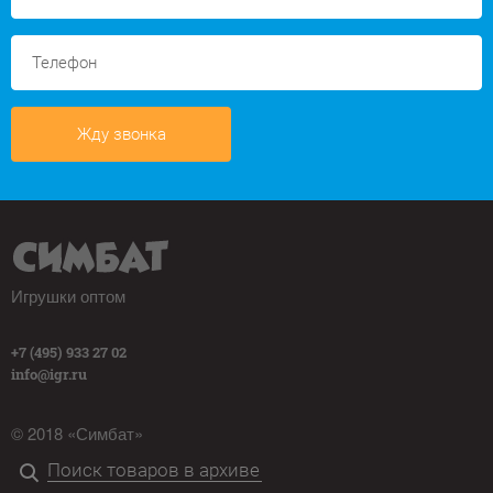
Жду звонка
Игрушки оптом
+7 (495) 933 27 02
info@igr.ru
© 2018 «Симбат»