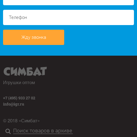
Жду звонка
Игрушки оптом
+7 (495) 933 27 02
info@igr.ru
© 2018 «Симбат»