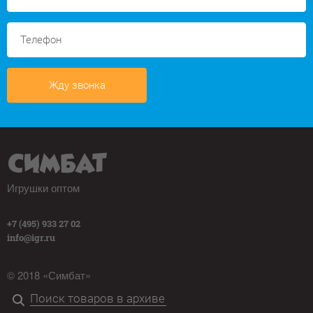
Жду звонка
Игрушки оптом
+7 (495) 933 27 02
info@igr.ru
© 2018 «Симбат»