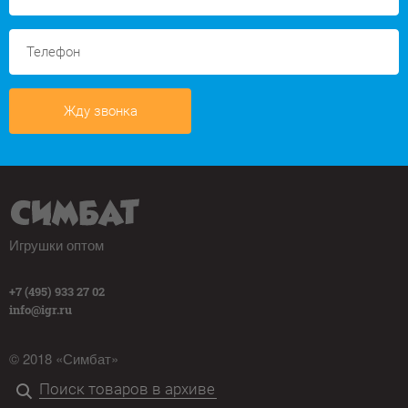
Жду звонка
Игрушки оптом
+7 (495) 933 27 02
info@igr.ru
© 2018 «Симбат»