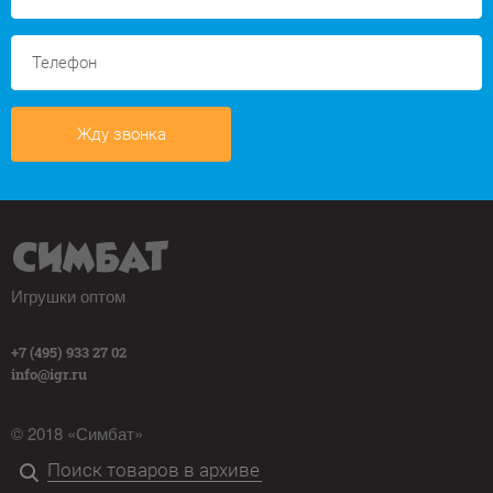
Жду звонка
Игрушки оптом
+7 (495) 933 27 02
info@igr.ru
© 2018 «Симбат»