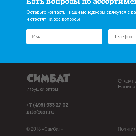
Есть вопросы по ассортиме
Оставьте контакты, наши менеджеры свяжутся с в
и ответят на все вопросы
О комп
Написа
Игрушки оптом
+7 (495) 933 27 02
info@igr.ru
© 2018 «Симбат»
Политик