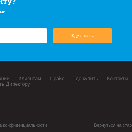
нту?
ами
Жду звонка
ании
Клиентам
Прайс
Где купить
Контакты
ть Директору
а конфиденциальности
Вернуться на стар