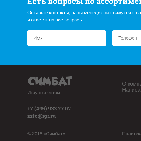
Есть вопросы по ассортиме
Оставьте контакты, наши менеджеры свяжутся с в
и ответят на все вопросы
О комп
Написа
Игрушки оптом
+7 (495) 933 27 02
info@igr.ru
© 2018 «Симбат»
Политик