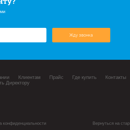
нту?
ами
Жду звонка
ании
Клиентам
Прайс
Где купить
Контакты
ть Директору
а конфиденциальности
Вернуться на стар