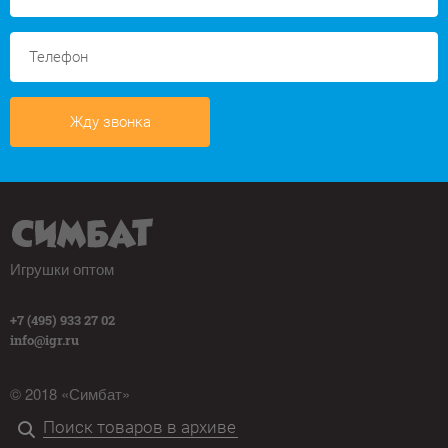
Жду звонка
Игрушки оптом
+7 (495) 933 27 02
info@igr.ru
© 2018 «Симбат»