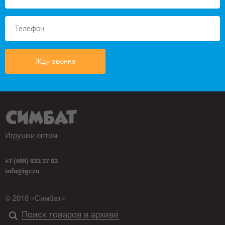
Жду звонка
Игрушки оптом
+7 (495) 933 27 02
info@igr.ru
© 2018 «Симбат»