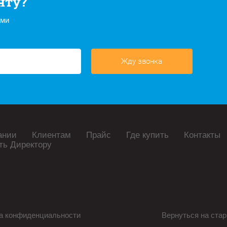
нту?
ами
Жду звонка
ании
Клиентам
Прайс
Где купить
Контакты
ть Директору
а конфиденциальности
Вернуться на стар