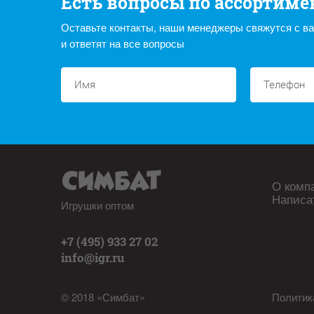
Есть вопросы по ассортиме
Оставьте контакты, наши менеджеры свяжутся с в
и ответят на все вопросы
О комп
Написа
Игрушки оптом
+7 (495) 933 27 02
info@igr.ru
© 2018 «Симбат»
Политик