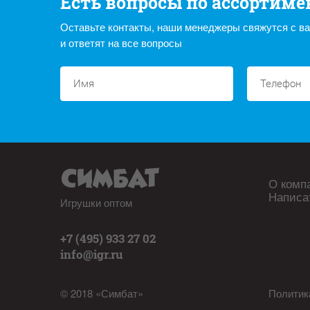
Есть вопросы по ассортиме
Оставьте контакты, наши менеджеры свяжутся с в
и ответят на все вопросы
О комп
Написа
Игрушки оптом
+7 (495) 933 27 02
info@igr.ru
© 2018 «Симбат»
Политик