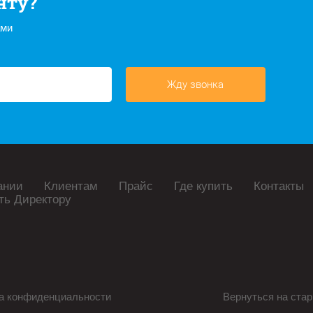
нту?
ами
Жду звонка
ании
Клиентам
Прайс
Где купить
Контакты
ть Директору
а конфиденциальности
Вернуться на стар